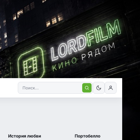
8.6
7.7
7.4
КП
IMDB
IMDB
История любви
Портобелло
1 сезон 9 серия
1 сезон 6 серия