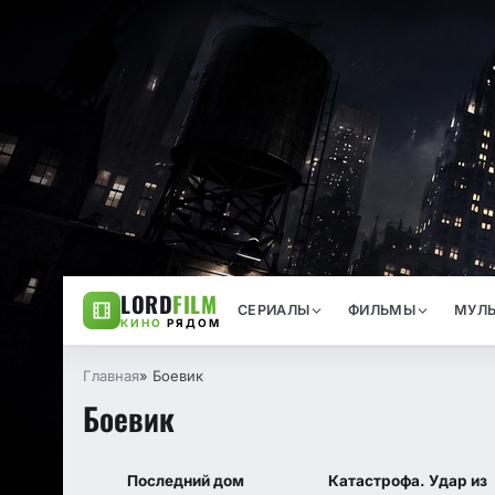
LORD
FILM
СЕРИАЛЫ
ФИЛЬМЫ
МУЛЬ
КИНО
РЯДОМ
Главная
» Боевик
Боевик
6.6
IMDB
Последний дом
Катастрофа. Удар из
2026
2026