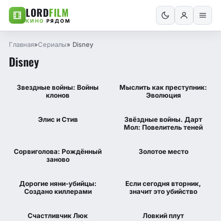
LORD
FILM
КИНО
РЯДОМ
Главная
»
Сериалы
» Disney
Disney
7.602
8.4
7.575
8.1
КП
IMDB
КП
IMDB
Звездные войны: Войны
Мыслить как преступник:
7 сезон 12 серия
4 сезон 10 серия
клонов
Эволюция
5.1
8.2
8.6
IMDB
КП
IMDB
Элис и Стив
Звёздные войны. Дарт
1 сезон 6 серия
1 сезон 10 серия
Мол: Повелитель теней
8.3
9.1
8.0
КП
IMDB
IMDB
Сорвиголова: Рождённый
Золотое место
2 сезон 8 серия
1 сезон 10 серия
заново
5.1
6.4
IMDB
IMDB
Дорогие няни-убийцы:
Если сегодня вторник,
1 сезон 8 серия
1 сезон 7 серия
Создано киллерами
значит это убийство
5.5
7.615
8
IMDB
КП
IMDB
Счастливчик Люк
Ловкий плут
1 сезон 8 серия
2 сезон 8 серия