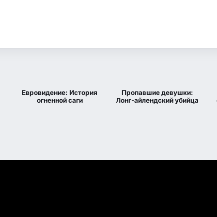
6
6.802
6.5
7.1
КП
IMDB
IMDB
Евровидение: История
Пропавшие девушки:
1 сезон 3 серия
огненной саги
Лонг-айлендский убийца