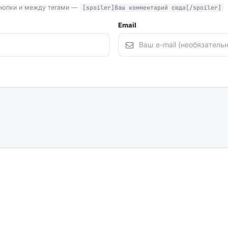
нопки и между тегами —
[spoiler]Ваш комментарий сюда[/spoiler]
Email