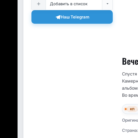
Добавить в список
Наш Telegram
Вече
Спустя
Камерно
альбом
Во вре
КП
Оригин
Страна