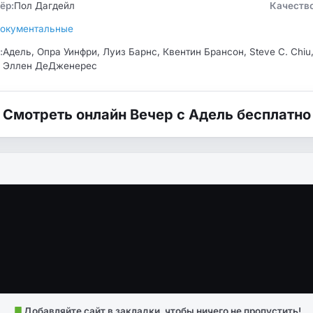
ёр:
Пол Дагдейл
Качество
окументальные
:
Адель, Опра Уинфри, Луиз Барнс, Квентин Брансон, Steve C. Chi
Эллен ДеДженерес
Смотреть онлайн Вечер с Адель бесплатно
Добавляйте сайт в закладки, чтобы ничего не пропустить!