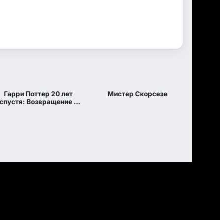
8.062
8
8.2
КП
IMDB
IMDB
Гарри Поттер 20 лет
Мистер Скорсезе
WEB-DL
1 сезон 5 серия
спустя: Возвращение в
Хогвартс