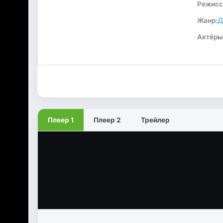
Режисс
Жанр:
Д
Актёры
Плеер 1
Плеер 2
Трейлер