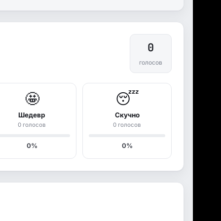
0
голосов
🤩
😴
Шедевр
Скучно
0 голосов
0 голосов
0%
0%