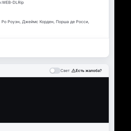
:
WEB-DLRip
u, Ро Роуэн, Джеймс Корден, Порша де Росси,
Свет
Есть жалоба?