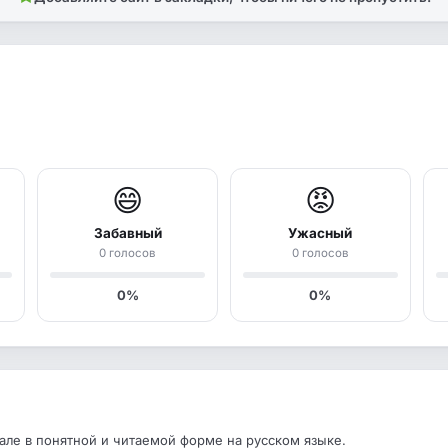
😄
😡
Забавный
Ужасный
0 голосов
0 голосов
0%
0%
ле в понятной и читаемой форме на русском языке.