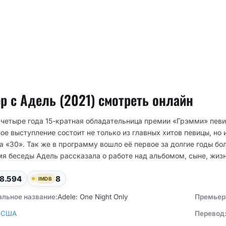
р с Адель (2021) смотреть онлайн
 четыре года 15-кратная обладательница премии «Грэмми» певи
е выступление состоит не только из главных хитов певицы, но 
а «30». Так же в программу вошло её первое за долгие годы б
мя беседы Адель рассказала о работе над альбомом, сыне, жизн
8.594
8
IMDB
альное название:
Adele: One Night Only
Премьер
:
США
Перевод