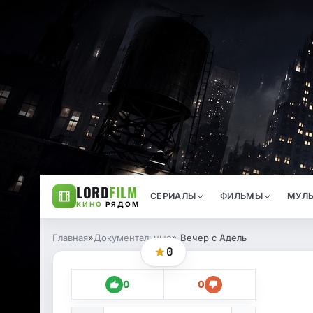
LORD
FILM
СЕРИАЛЫ
ФИЛЬМЫ
МУЛЬ
КИНО
РЯДОМ
Главная
»
Документальные
» Вечер с Адель
0
0
0