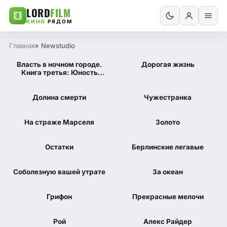
LORD
FILM
КИНО
РЯДОМ
Главная
» Newstudio
7.578
7.7
7.5
КП
IMDB
IMDB
Власть в ночном городе.
Дорогая жизнь
5 сезон 8 серия
1 сезон 6 серия
Книга третья: Юность
6.6
7.0
7.995
8.4
КП
Кэнена
IMDB
КП
IMDB
Долина смерти
Чужестранка
2 сезон 6 серия
8 сезон 10 серия
6.708
7
6.791
7.4
КП
IMDB
КП
IMDB
На страже Марселя
Золото
2 сезон 6 серия
2 сезон 6 серия
7.759
8.3
7.162
7.5
КП
IMDB
КП
IMDB
Остатки
Берлинские легавые
3 сезон 8 серия
1 сезон 10 серия
7.229
7.4
6.675
6.6
КП
IMDB
КП
IMDB
Соболезную вашей утрате
За океан
2 сезон 10 серия
1 сезон 7 серия
6.73
6.8
7.088
7.1
КП
IMDB
КП
IMDB
Грифон
Прекрасные мелочи
1 сезон 6 серия
1 сезон 8 серия
6.955
7.1
7.436
7.5
КП
IMDB
КП
IMDB
Рой
Алекс Райдер
1 сезон 7 серия
3 сезон 8 серия