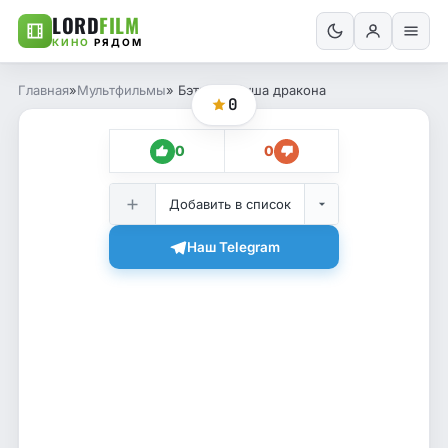
LORD
FILM
КИНО
РЯДОМ
Главная
»
Мультфильмы
» Бэтмен: Душа дракона
0
0
0
Добавить в список
Наш Telegram