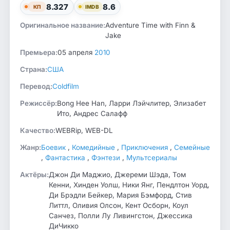
8.327
8.6
КП
IMDB
Оригинальное название:
Adventure Time with Finn &
Jake
Премьера:
05 апреля
2010
Страна:
США
Перевод:
Coldfilm
Режиссёр:
Bong Hee Han, Ларри Лэйчлитер, Элизабет
Ито, Андрес Салафф
Качество:
WEBRip, WEB-DL
Жанр:
Боевик
,
Комедийные
,
Приключения
,
Семейные
,
Фантастика
,
Фэнтези
,
Мультсериалы
Актёры:
Джон Ди Маджио, Джереми Шэда, Том
Кенни, Хинден Уолш, Ники Янг, Пендлтон Уорд,
Ди Брэдли Бейкер, Мария Бэмфорд, Стив
Литтл, Оливия Олсон, Кент Осборн, Коул
Санчез, Полли Лу Ливингстон, Джессика
ДиЧикко