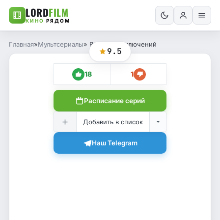
LORD
FILM
КИНО
РЯДОМ
Главная
»
Мультсериалы
» Время Приключений
9.5
18
1
Расписание серий
Добавить в список
Наш Telegram