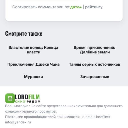
Сортировать комментарии по:
дате
|
рейтингу
Смотрите также
6.205
7
8.122
8.7
КП
IMDB
КП
IMDB
Властелин колец: Кольца
Время приключений:
2 сезон 8 серия
1 сезон 4 серия
власти
Далёкие земли
7.698
7.4
8.176
7.6
КП
IMDB
КП
IMDB
Приключения Джеки Чана
Тайны серных источников
5 сезон 13 серия
3 сезон 8 серия
6.339
6.7
7.79
7.2
КП
IMDB
КП
IMDB
Мурашки
Зачарованные
2 сезон 8 серия
8 сезон 22 серия
LORD
FILM
КИНО
РЯДОМ
Весь материал на сайте представлен исключительно для домашнего
ознакомительного просмотра.
Претензии правообладателей принимаются на email: lordfilms-
info@yandex.ru